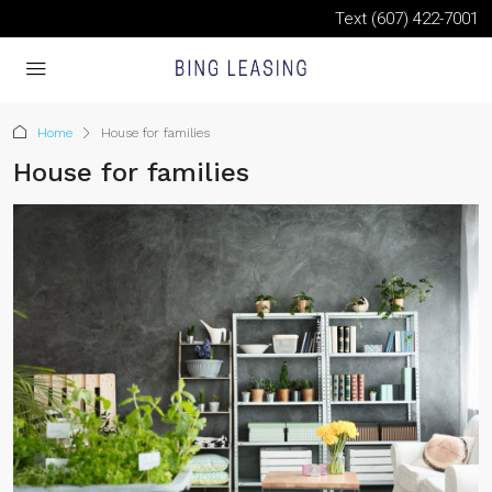
Text (607) 422-7001
Home
House for families
House for families