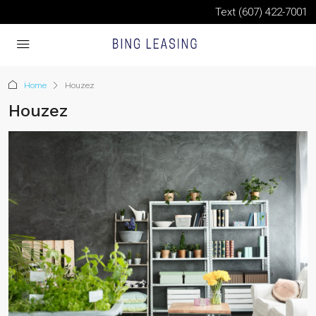
Text (607) 422-7001
Home
Houzez
Houzez